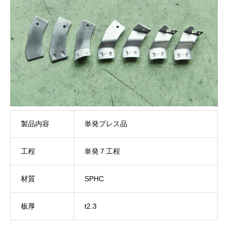
製品内容
単発プレス品
工程
単発７工程
材質
SPHC
板厚
t2.3