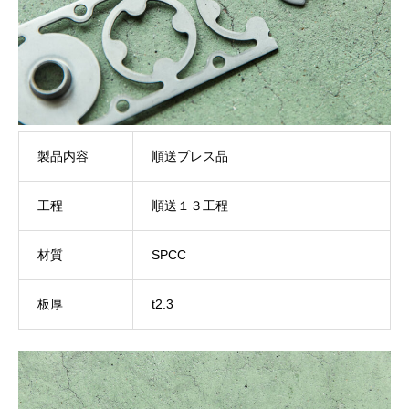
製品内容
順送プレス品
工程
順送１３工程
材質
SPCC
板厚
t2.3