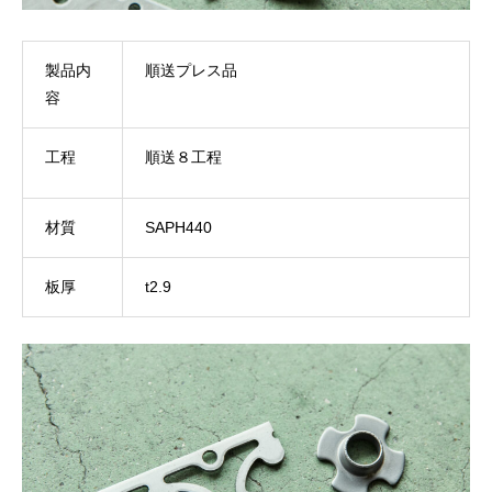
製品内
順送プレス品
容
工程
順送８工程
材質
SAPH440
板厚
t2.9