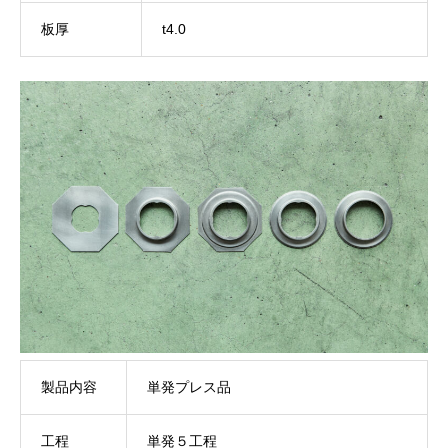
板厚
t4.0
製品内容
単発プレス品
工程
単発５工程