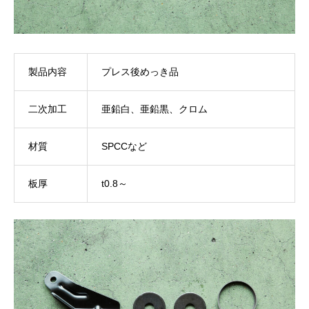
製品内容
プレス後めっき品
二次加工
亜鉛白、亜鉛黒、クロム
材質
SPCCなど
板厚
t0.8～