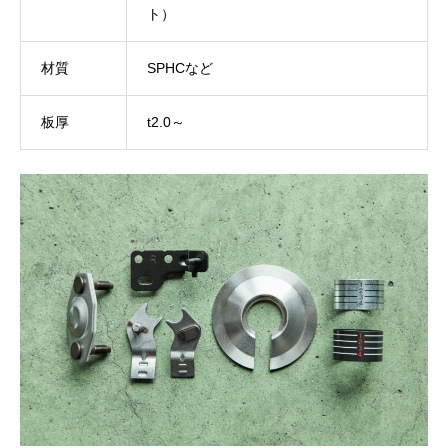
ト）
材質
SPHCなど
板厚
t2.0～